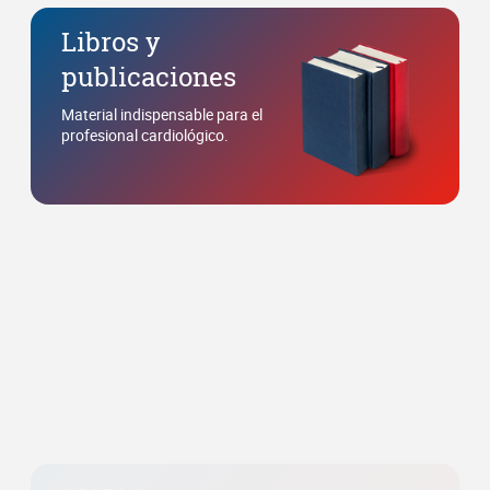
SISIAC en
imágenes
Retrospectiva fotográfica de
congresos y eventos.
Agradecemos el apoyo
de: