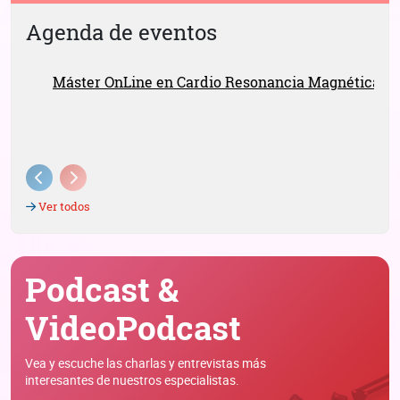
Agenda de eventos
18 MAY 2026 | 18 MAR 2027
Máster OnLine en Cardio Resonancia Magnética
9ª EDICIÓN
Previous
Next
Ver todos
Podcast &
VideoPodcast
Vea y escuche las charlas y entrevistas más
interesantes de nuestros especialistas.