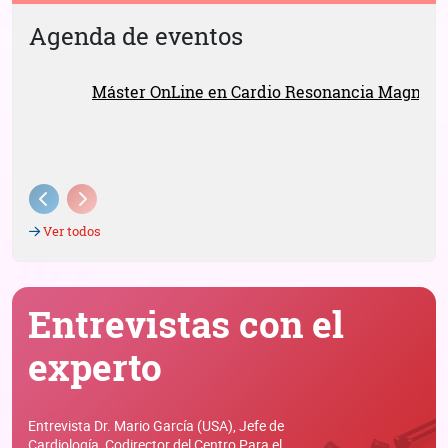
Agenda de eventos
18 MAY 2026 | 18 MAR 2027
Máster OnLine en Cardio Resonancia Magnética
9ª EDICIÓN
Previous
Next
Ver todos
Entrevistas con el
experto
Entrevista Dr. Mario García (USA), Jefe de
Cardiología, Codirector del Centro Para el