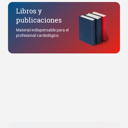
SISIAC en
imágenes
Retrospectiva fotográfica de
congresos y eventos.
Agradecemos el apoyo
de: